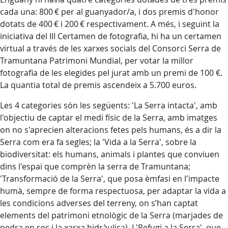
cada una: 800 € per al guanyador/a, i dos premis d'honor
dotats de 400 € i 200 € respectivament. A més, i seguint la
iniciativa del III Certamen de fotografia, hi ha un certamen
virtual a través de les xarxes socials del Consorci Serra de
Tramuntana Patrimoni Mundial, per votar la millor
fotografia de les elegides pel jurat amb un premi de 100 €.
La quantia total de premis ascendeix a 5.700 euros.
Les 4 categories són les següents: 'La Serra intacta', amb
l'objectiu de captar el medi físic de la Serra, amb imatges
on no s'aprecien alteracions fetes pels humans, és a dir la
Serra com era fa segles; la 'Vida a la Serra', sobre la
biodiversitat: els humans, animals i plantes que conviuen
dins l'espai que comprèn la serra de Tramuntana;
'Transformació de la Serra', que posa èmfasi en l'impacte
humà, sempre de forma respectuosa, per adaptar la vida a
les condicions adverses del terreny, on s’han captat
elements del patrimoni etnològic de la Serra (marjades de
pedra en sec i la xarxa hidràulica). I 'Refugi a la Serra', que