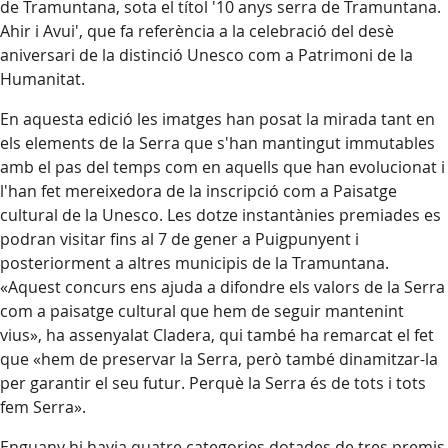
de Tramuntana, sota el títol '10 anys serra de Tramuntana.
Ahir i Avui', que fa referència a la celebració del desè
aniversari de la distinció Unesco com a Patrimoni de la
Humanitat.
En aquesta edició les imatges han posat la mirada tant en
els elements de la Serra que s'han mantingut immutables
amb el pas del temps com en aquells que han evolucionat i
l'han fet mereixedora de la inscripció com a Paisatge
cultural de la Unesco. Les dotze instantànies premiades es
podran visitar fins al 7 de gener a Puigpunyent i
posteriorment a altres municipis de la Tramuntana.
«Aquest concurs ens ajuda a difondre els valors de la Serra
com a paisatge cultural que hem de seguir mantenint
vius», ha assenyalat Cladera, qui també ha remarcat el fet
que «hem de preservar la Serra, però també dinamitzar-la
per garantir el seu futur. Perquè la Serra és de tots i tots
fem Serra».
Enguany hi havia quatre categories dotades de tres premis