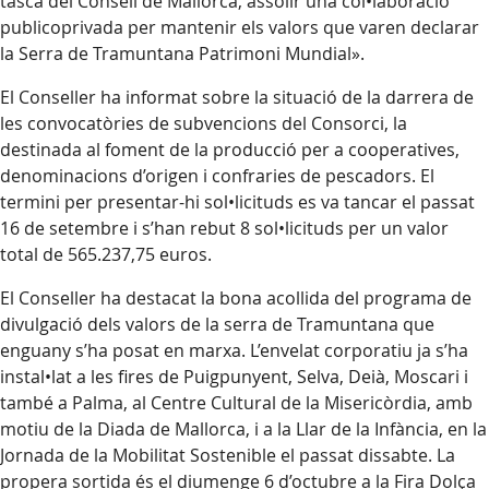
tasca del Consell de Mallorca, assolir una col•laboració
publicoprivada per mantenir els valors que varen declarar
la Serra de Tramuntana Patrimoni Mundial».
El Conseller ha informat sobre la situació de la darrera de
les convocatòries de subvencions del Consorci, la
destinada al foment de la producció per a cooperatives,
denominacions d’origen i confraries de pescadors. El
termini per presentar-hi sol•licituds es va tancar el passat
16 de setembre i s’han rebut 8 sol•licituds per un valor
total de 565.237,75 euros.
El Conseller ha destacat la bona acollida del programa de
divulgació dels valors de la serra de Tramuntana que
enguany s’ha posat en marxa. L’envelat corporatiu ja s’ha
instal•lat a les fires de Puigpunyent, Selva, Deià, Moscari i
també a Palma, al Centre Cultural de la Misericòrdia, amb
motiu de la Diada de Mallorca, i a la Llar de la Infància, en la
Jornada de la Mobilitat Sostenible el passat dissabte. La
propera sortida és el diumenge 6 d’octubre a la Fira Dolça