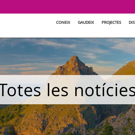
CONEIX
GAUDEIX
PROJECTES
DIS
Totes les notície