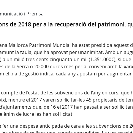
Comunicació i Premsa
 de 2018 per a la recuperació del patrimoni, que 
na Mallorca Patrimoni Mundial ha estat presidida aquest dill
amunt la taula, que ha aprovat per unanimitat. Amb un aug
) a un milió tres-cents cinquanta-un mil (1.351.000€), si qu
ives de la Serra o 20.000 euros més per al conveni amb la xarx
com el pla de gestió indica, cada any apostam per augmentar el
mpte de l’estat de les subvencions de l’any en curs, que han
í, mentre el 2017 varen sol·licitar-les 45 propietaris de ter
juntaments que, de 16 el 2017 han passat a ser sol·licitants
e ànim de lucre les han sol·licitat.
de fer una despesa anticipada de cara a les subvencions de 