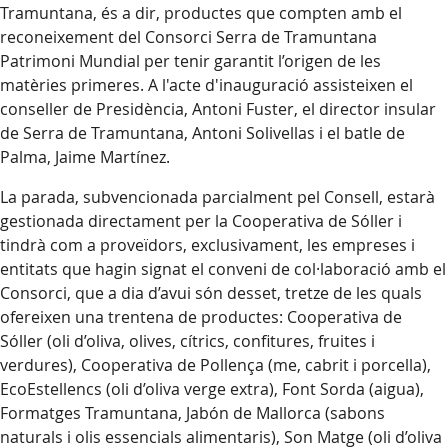
Tramuntana, és a dir, productes que compten amb el
reconeixement del Consorci Serra de Tramuntana
Patrimoni Mundial per tenir garantit l’origen de les
matèries primeres. A l'acte d'inauguració assisteixen el
conseller de Presidència, Antoni Fuster, el director insular
de Serra de Tramuntana, Antoni Solivellas i el batle de
Palma, Jaime Martínez.
La parada, subvencionada parcialment pel Consell, estarà
gestionada directament per la Cooperativa de Sóller i
tindrà com a proveïdors, exclusivament, les empreses i
entitats que hagin signat el conveni de col·laboració amb el
Consorci, que a dia d’avui són desset, tretze de les quals
ofereixen una trentena de productes: Cooperativa de
Sóller (oli d’oliva, olives, cítrics, confitures, fruites i
verdures), Cooperativa de Pollença (me, cabrit i porcella),
EcoEstellencs (oli d’oliva verge extra), Font Sorda (aigua),
Formatges Tramuntana, Jabón de Mallorca (sabons
naturals i olis essencials alimentaris), Son Matge (oli d’oliva