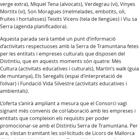
verge extra), Miquel Tena (alvocats), Verdegrau (vi), Vinyes
Mortitx (vi), Son Moragues (melmelades, embotits, oli,
fruites i hortalisses) Teixits Vicens (tela de llengües) i Viu sa
Serra (agenda planificadora).
Aquesta parada serà també un punt d’informació
d’activitats respectuoses amb la Serra de Tramuntana fetes
per les entitats i empreses culturals que disposen del
Distintiu, que en aquests moments són quatre: Més
Cultura (activitats educatives i culturals), Martin’s walk (guia
de muntanya), Els Seregalls (espai d’interpretació de
l’olivar) i Fundació Vida Silvestre (activitats educatives i
ambientals).
L’oferta s’anirà ampliant a mesura que el Consorci vagi
signant més convenis de col·laboració amb les empreses i
entitats que compleixin els requisits per poder
promocionar-se amb el Distintiu Serra de Tramuntana. Per
ara, s’estan tramitant les sol·licituds de Licors de Mallorca