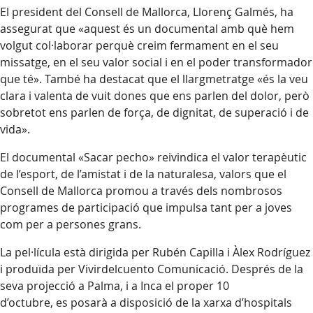
El president del Consell de Mallorca, Llorenç Galmés, ha
assegurat que «aquest és un documental amb què hem
volgut col·laborar perquè creim fermament en el seu
missatge, en el seu valor social i en el poder transformador
que té». També ha destacat que el llargmetratge «és la veu
clara i valenta de vuit dones que ens parlen del dolor, però
sobretot ens parlen de força, de dignitat, de superació i de
vida».
El documental «Sacar pecho» reivindica el valor terapèutic
de l’esport, de l’amistat i de la naturalesa, valors que el
Consell de Mallorca promou a través dels nombrosos
programes de participació que impulsa tant per a joves
com per a persones grans.
La pel·lícula està dirigida per Rubén Capilla i Àlex Rodríguez
i produïda per Vivirdelcuento Comunicació. Després de la
seva projecció a Palma, i a Inca el proper 10
d’octubre, es posarà a disposició de la xarxa d’hospitals