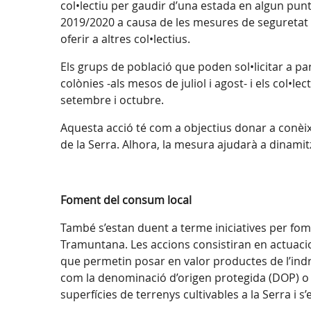
col•lectiu per gaudir d’una estada en algun punt
2019/2020 a causa de les mesures de seguretat p
oferir a altres col•lectius.
Els grups de població que poden sol•licitar a par
colònies -als mesos de juliol i agost- i els col•
setembre i octubre.
Aquesta acció té com a objectius donar a conèixer
de la Serra. Alhora, la mesura ajudarà a dinamitz
Foment del consum local
També s’estan duent a terme iniciatives per fom
Tramuntana. Les accions consistiran en actuaci
que permetin posar en valor productes de l’ind
com la denominació d’origen protegida (DOP) o l
superfícies de terrenys cultivables a la Serra i 