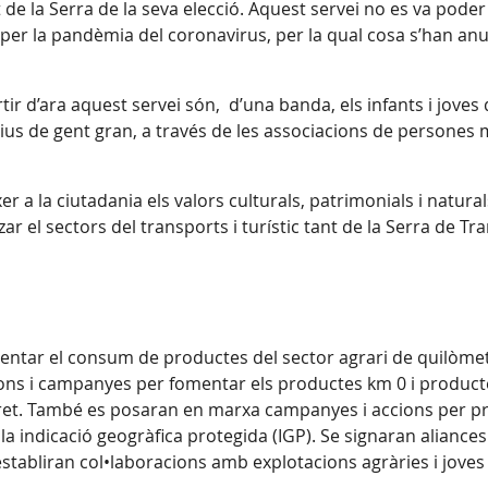
 de la Serra de la seva elecció. Aquest servei no es va poder
er la pandèmia del coronavirus, per la qual cosa s’han anu
tir d’ara aquest servei són, d’una banda, els infants i joves 
lectius de gent gran, a través de les associacions de persone
 a la ciutadania els valors culturals, patrimonials i naturals
ar el sectors del transports i turístic tant de la Serra de Tr
entar el consum de productes del sector agrari de quilòmetr
ons i campanyes per fomentar els productes km 0 i product
ret. També es posaran en marxa campanyes i accions per pr
a indicació geogràfica protegida (IGP). Se signaran aliance
s’establiran col•laboracions amb explotacions agràries i jove