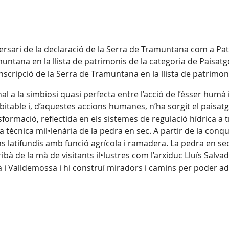
rsari de la declaració de la Serra de Tramuntana com a Pat
untana en la llista de patrimonis de la categoria de Paisatge 
scripció de la Serra de Tramuntana en la llista de patrimo
 a la simbiosi quasi perfecta entre l’acció de l’ésser humà i 
abitable i, d’aquestes accions humanes, n’ha sorgit el pais
sformació, reflectida en els sistemes de regulació hídrica a
a tècnica mil•lenària de la pedra en sec. A partir de la conqu
ns latifundis amb funció agrícola i ramadera. La pedra en sec 
ribà de la mà de visitants il•lustres com l’arxiduc Lluís Salv
i Valldemossa i hi construí miradors i camins per poder adm