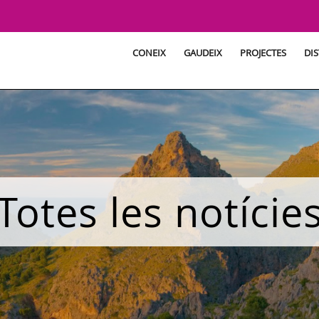
CONEIX
GAUDEIX
PROJECTES
DIS
Totes les notície