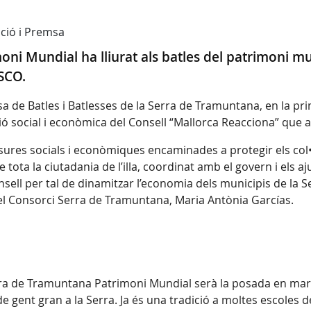
ció i Premsa
ni Mundial ha lliurat als batles del patrimoni mun
SCO.
sa de Batles i Batlesses de la Serra de Tramuntana, en la pri
ació social i econòmica del Consell “Mallorca Reacciona” que 
res socials i econòmiques encaminades a protegir els col•le
e tota la ciutadania de l’illa, coordinat amb el govern i els 
sell per tal de dinamitzar l’economia dels municipis de la Se
 del Consorci Serra de Tramuntana, Maria Antònia Garcías.
rra de Tramuntana Patrimoni Mundial serà la posada en marx
de gent gran a la Serra. Ja és una tradició a moltes escoles d