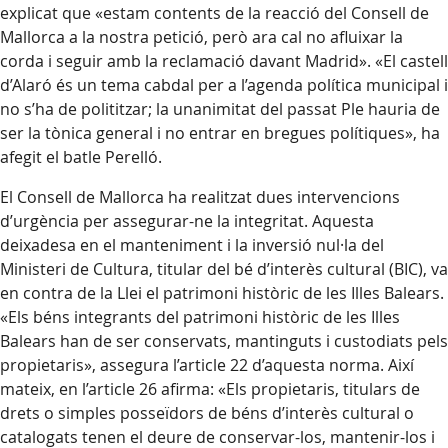
explicat que «estam contents de la reacció del Consell de
Mallorca a la nostra petició, però ara cal no afluixar la
corda i seguir amb la reclamació davant Madrid». «El castell
d’Alaró és un tema cabdal per a l’agenda política municipal i
no s’ha de polititzar; la unanimitat del passat Ple hauria de
ser la tònica general i no entrar en bregues polítiques», ha
afegit el batle Perelló.
El Consell de Mallorca ha realitzat dues intervencions
d’urgència per assegurar-ne la integritat. Aquesta
deixadesa en el manteniment i la inversió nul·la del
Ministeri de Cultura, titular del bé d’interès cultural (BIC), va
en contra de la Llei el patrimoni històric de les Illes Balears.
«Els béns integrants del patrimoni històric de les Illes
Balears han de ser conservats, mantinguts i custodiats pels
propietaris», assegura l’article 22 d’aquesta norma. Així
mateix, en l’article 26 afirma: «Els propietaris, titulars de
drets o simples posseïdors de béns d’interès cultural o
catalogats tenen el deure de conservar-los, mantenir-los i