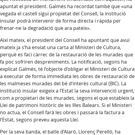
apuntat el president. Galmés ha recordat també que «una
vegada el castell sigui propietat del Consell, la institució
insular podrà intervenir de forma directa i ràpida per
frenar-ne la degradació que ara pateix».
Així mateix, el president del Consell ha apuntant que avui
mateix ja s’ha enviat una carta al Ministeri de Cultura,
perquè es faci càrrec de la restauració de les murades que
fa poc sofriren despreniments. La notificació, segons ha
explicat Galmés, té l’objecte d’obligar el Ministeri de Cultura
a executar de forma immediata les obres de restauració de
les malmeses murades del bé d’interès cultural (BIC). La
institució insular exigeix a l’Estat la seva intervenció urgent,
com a propietari de les murades, segons el que estableix la
Llei de patrimoni històric de les Illes Balears. Si el Ministeri
no actua, el Consell farà les obres i passarà la factura a
l’Estat, segons preveu aquesta Llei.
Per la seva banda, el batle d’Alaró, Llorenç Perelló, ha