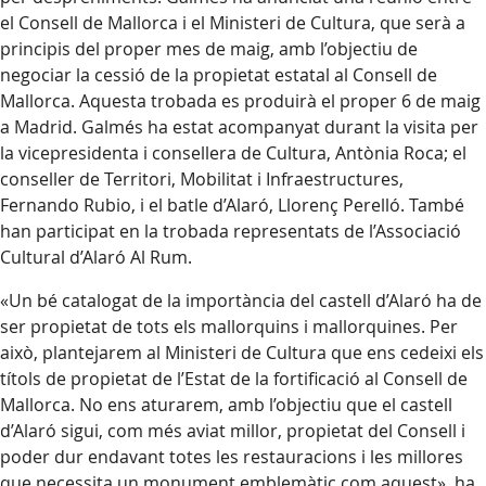
el Consell de Mallorca i el Ministeri de Cultura, que serà a
principis del proper mes de maig, amb l’objectiu de
negociar la cessió de la propietat estatal al Consell de
Mallorca. Aquesta trobada es produirà el proper 6 de maig
a Madrid. Galmés ha estat acompanyat durant la visita per
la vicepresidenta i consellera de Cultura, Antònia Roca; el
conseller de Territori, Mobilitat i Infraestructures,
Fernando Rubio, i el batle d’Alaró, Llorenç Perelló. També
han participat en la trobada representats de l’Associació
Cultural d’Alaró Al Rum.
«Un bé catalogat de la importància del castell d’Alaró ha de
ser propietat de tots els mallorquins i mallorquines. Per
això, plantejarem al Ministeri de Cultura que ens cedeixi els
títols de propietat de l’Estat de la fortificació al Consell de
Mallorca. No ens aturarem, amb l’objectiu que el castell
d’Alaró sigui, com més aviat millor, propietat del Consell i
poder dur endavant totes les restauracions i les millores
que necessita un monument emblemàtic com aquest», ha