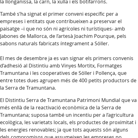
la llonganissa, la carn, la xulla i els botifarrons.
També s’ha signat el primer conveni específic per a
empreses i entitats que contribueixen a preservar el
paisatge –i que no són ni agrícoles ni turístiques- amb
Jabones de Mallorca, de l’artesà Joachim Pourque, pels
sabons naturals fabricats íntegrament a Sóller.
El mes de desembre ja es van signar els primers convenis
d’adhesió al Distintiu amb Vinyes Mortitx, Formatges
Tramuntana i les cooperatives de Sóller i Pollença, que
entre totes dues agrupen més de 400 petits productors de
la Serra de Tramuntana.
El Distintiu Serra de Tramuntana Patrimoni Mundial que va
més enllà de la reactivació econòmica de la Serra de
Tramuntana; suposa també un incentiu per a l’agricultura
ecològica, les varietats locals, els productes de proximitat i
les energies renovables; ja que tots aquests són alguns
dels compromisos que assumeixen les empreses no