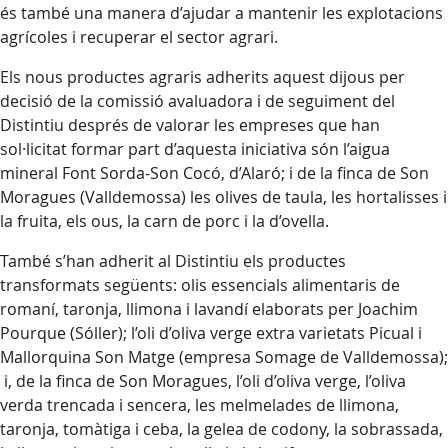
és també una manera d’ajudar a mantenir les explotacions
agrícoles i recuperar el sector agrari.
Els nous productes agraris adherits aquest dijous per
decisió de la comissió avaluadora i de seguiment del
Distintiu després de valorar les empreses que han
sol·licitat formar part d’aquesta iniciativa són l’aigua
mineral Font Sorda-Son Cocó, d’Alaró; i de la finca de Son
Moragues (Valldemossa) les olives de taula, les hortalisses i
la fruita, els ous, la carn de porc i la d’ovella.
També s’han adherit al Distintiu els productes
transformats següents: olis essencials alimentaris de
romaní, taronja, llimona i lavandí elaborats per Joachim
Pourque (Sóller); l’oli d’oliva verge extra varietats Picual i
Mallorquina Son Matge (empresa Somage de Valldemossa);
i, de la finca de Son Moragues, l’oli d’oliva verge, l’oliva
verda trencada i sencera, les melmelades de llimona,
taronja, tomàtiga i ceba, la gelea de codony, la sobrassada,