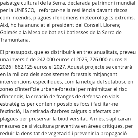
paisatge cultural de la Serra, declarada patrimoni mundial
per la UNESCO, i reforçar-ne la resiliència davant riscos
com incendis, plagues i fenòmens meteorològics extrems.
Així, ho ha anunciat el president del Consell, Llorenç
Galmés a la Mesa de batles i batlesses de la Serra de
Tramuntana.
El pressupost, que es distribuirà en tres anualitats, preveu
una inversió de 242.000 euros el 2025, 726.000 euros el
2026 i 862.125 euros el 2027. Aquest projecte se centrarà
en la millora dels ecosistemes forestals mitjançant
intervencions específiques, com la neteja del sotabosc en
zones d’interfície urbana-forestal per minimitzar el risc
d’incendis; la creació de franges de defensa en vials
estratègics per contenir possibles focs i facilitar-ne
l’extinció, i la retirada d’arbres caiguts o afectats per
plagues per preservar la biodiversitat. A més, s’aplicaran
mesures de silvicultura preventiva en àrees crítiques, per
reduir la densitat de vegetació i prevenir la propagació