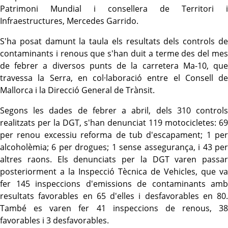
Patrimoni Mundial i consellera de Territori i
Infraestructures, Mercedes Garrido.
S'ha posat damunt la taula els resultats dels controls de
contaminants i renous que s'han duit a terme des del mes
de febrer a diversos punts de la carretera Ma-10, que
travessa la Serra, en col·laboració entre el Consell de
Mallorca i la Direcció General de Trànsit.
Segons les dades de febrer a abril, dels 310 controls
realitzats per la DGT, s'han denunciat 119 motocicletes: 69
per renou excessiu reforma de tub d'escapament; 1 per
alcoholèmia; 6 per drogues; 1 sense assegurança, i 43 per
altres raons. Els denunciats per la DGT varen passar
posteriorment a la Inspecció Tècnica de Vehicles, que va
fer 145 inspeccions d'emissions de contaminants amb
resultats favorables en 65 d'elles i desfavorables en 80.
També es varen fer 41 inspeccions de renous, 38
favorables i 3 desfavorables.