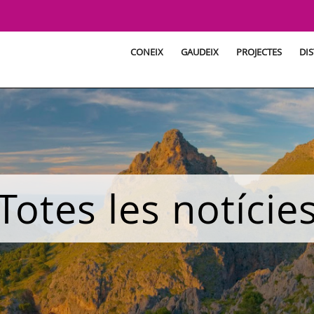
CONEIX
GAUDEIX
PROJECTES
DIS
Totes les notície