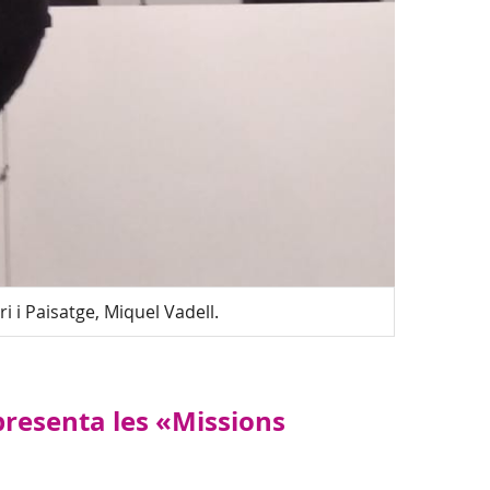
i i Paisatge, Miquel Vadell.
Aramburu,
presenta les «Missions