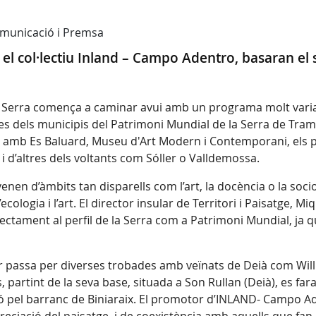
Comunicació i Premsa
 el col·lectiu Inland – Campo Adentro, basaran el
la Serra comença a caminar avui amb un programa molt varia
stiques dels municipis del Patrimoni Mundial de la Serra de T
amb Es Baluard, Museu d'Art Modern i Contemporani, els par
 i d’altres dels voltants com Sóller o Valldemossa.
venen d’àmbits tan disparells com l’art, la docència o la so
’ecologia i l’art. El director insular de Territori i Paisatge,
ectament al perfil de la Serra com a Patrimoni Mundial, ja 
 passa per diverses trobades amb veïnats de Deià com William
és, partint de la seva base, situada a Son Rullan (Deià), es f
sió pel barranc de Biniaraix. El promotor d’INLAND- Campo 