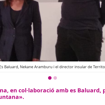
Es Baluard, Nekane Aramburu i el director insular de Territor
na, en col·laboració amb es Baluard, 
muntana».