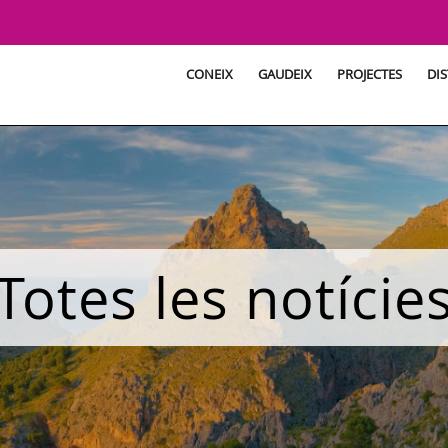
CONEIX
GAUDEIX
PROJECTES
DIS
Totes les notície