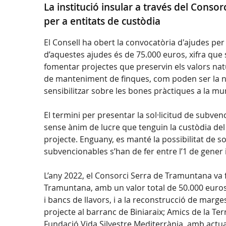
La institució insular a través del Cons
per a entitats de custòdia
El Consell ha obert la convocatòria d'ajudes per
d’aquestes ajudes és de 75.000 euros, xifra que 
fomentar projectes que preservin els valors natu
de manteniment de finques, com poden ser la nete
sensibilitzar sobre les bones pràctiques a la m
El termini per presentar la sol·licitud de subven
sense ànim de lucre que tenguin la custòdia del
projecte. Enguany, es manté la possibilitat de so
subvencionables s’han de fer entre l’1 de gener
L’any 2022, el Consorci Serra de Tramuntana va f
Tramuntana, amb un valor total de 50.000 euros. L
i bancs de llavors, i a la reconstrucció de marge
projecte al barranc de Biniaraix; Amics de la Ter
Fundació Vida Silvestre Mediterrània, amb actuaci