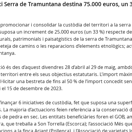
orci Serra de Tramuntana destina 75.000 euros, un 
 promocionar i consolidar la custòdia del territori a la se
suposa un increment de 25.000 euros (un 33 %) respecte de l
rals, patrimonials i paisatgístics de la serra de Tramuntana
ja de camins o les reparacions d’elements etnològics; activ
untanya.
ció és des d’aquest divendres 28 d’abril al 29 de maig, ambd
 territori entre els seus objectius estatutaris. L’import mà
l·licitar una bestreta de fins al 50 % de l’import concedit se
 i el 15 de desembre de 2023.
inançar 6 iniciatives de custòdia, fet que suposa una superfí
a majoria d’actuacions feien referència a la conservació de l
s de pedra en sec. Les entitats beneficiàries foren el GOB, a
ra, que treballa a Son Torrella (Escorca); l’associació Més q
ons a la finca Ariant (Pollença), i l’Associació de varietats