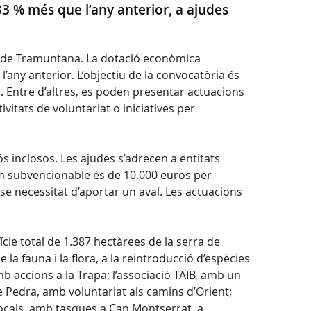
33 % més que l’any anterior, a ajudes
rra de Tramuntana. La dotació econòmica
’any anterior. L’objectiu de la convocatòria és
. Entre d’altres, es poden presentar actuacions
itats de voluntariat o iniciatives per
ós inclosos. Les ajudes s’adrecen a entitats
xim subvencionable és de 10.000 euros per
nse necessitat d’aportar un aval. Les actuacions
cie total de 1.387 hectàrees de la serra de
a fauna i la flora, a la reintroducció d’espècies
mb accions a la Trapa; l’associació TAIB, amb un
ue Pedra, amb voluntariat als camins d’Orient;
 locals, amb tasques a Can Montserrat, a