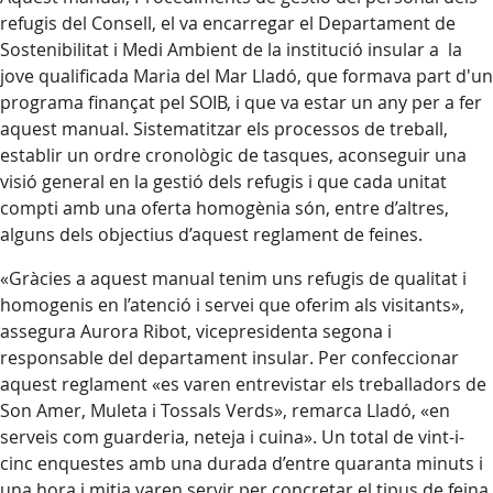
refugis del Consell, el va encarregar el Departament de
Sostenibilitat i Medi Ambient de la institució insular a la
jove qualificada Maria del Mar Lladó, que formava part d'un
programa finançat pel SOIB, i que va estar un any per a fer
aquest manual. Sistematitzar els processos de treball,
establir un ordre cronològic de tasques, aconseguir una
visió general en la gestió dels refugis i que cada unitat
compti amb una oferta homogènia són, entre d’altres,
alguns dels objectius d’aquest reglament de feines.
«Gràcies a aquest manual tenim uns refugis de qualitat i
homogenis en l’atenció i servei que oferim als visitants»,
assegura Aurora Ribot, vicepresidenta segona i
responsable del departament insular. Per confeccionar
aquest reglament «es varen entrevistar els treballadors de
Son Amer, Muleta i Tossals Verds», remarca Lladó, «en
serveis com guarderia, neteja i cuina». Un total de vint-i-
cinc enquestes amb una durada d’entre quaranta minuts i
una hora i mitja varen servir per concretar el tipus de feina