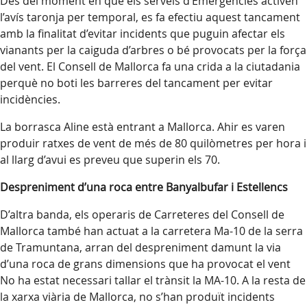
Des del moment en què els serveis d’Emergències activen
l’avís taronja per temporal, es fa efectiu aquest tancament
amb la finalitat d’evitar incidents que puguin afectar els
vianants per la caiguda d’arbres o bé provocats per la força
del vent. El Consell de Mallorca fa una crida a la ciutadania
perquè no boti les barreres del tancament per evitar
incidències.
La borrasca Aline està entrant a Mallorca. Ahir es varen
produir ratxes de vent de més de 80 quilòmetres per hora i
al llarg d’avui es preveu que superin els 70.
Despreniment d’una roca entre Banyalbufar i Estellencs
D’altra banda, els operaris de Carreteres del Consell de
Mallorca també han actuat a la carretera Ma-10 de la serra
de Tramuntana, arran del despreniment damunt la via
d’una roca de grans dimensions que ha provocat el vent
No ha estat necessari tallar el trànsit la MA-10. A la resta de
la xarxa viària de Mallorca, no s’han produït incidents