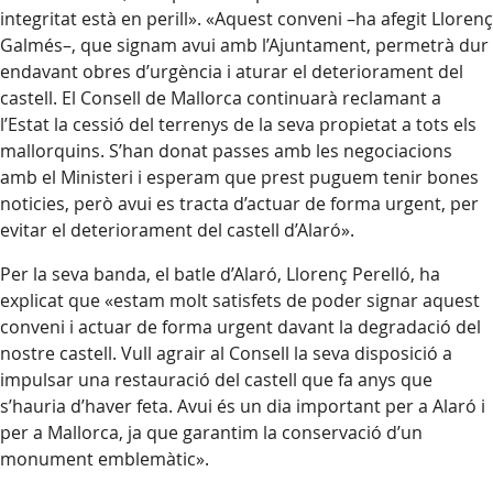
integritat està en perill». «Aquest conveni –ha afegit Llorenç
Galmés–, que signam avui amb l’Ajuntament, permetrà dur
endavant obres d’urgència i aturar el deteriorament del
castell. El Consell de Mallorca continuarà reclamant a
l’Estat la cessió del terrenys de la seva propietat a tots els
mallorquins. S’han donat passes amb les negociacions
amb el Ministeri i esperam que prest puguem tenir bones
noticies, però avui es tracta d’actuar de forma urgent, per
evitar el deteriorament del castell d’Alaró».
Per la seva banda, el batle d’Alaró, Llorenç Perelló, ha
explicat que «estam molt satisfets de poder signar aquest
conveni i actuar de forma urgent davant la degradació del
nostre castell. Vull agrair al Consell la seva disposició a
impulsar una restauració del castell que fa anys que
s’hauria d’haver feta. Avui és un dia important per a Alaró i
per a Mallorca, ja que garantim la conservació d’un
monument emblemàtic».