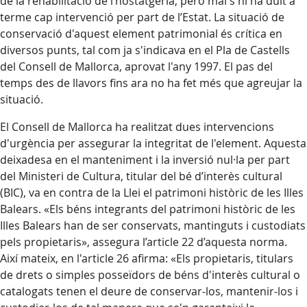
de la rehabilitació de l’hostatgeria, però mai s'hi ha duit a
terme cap intervenció per part de l’Estat. La situació de
conservació d'aquest element patrimonial és crítica en
diversos punts, tal com ja s'indicava en el Pla de Castells
del Consell de Mallorca, aprovat l'any 1997. El pas del
temps des de llavors fins ara no ha fet més que agreujar la
situació.
El Consell de Mallorca ha realitzat dues intervencions
d'urgència per assegurar la integritat de l'element. Aquesta
deixadesa en el manteniment i la inversió nul·la per part
del Ministeri de Cultura, titular del bé d’interès cultural
(BIC), va en contra de la Llei el patrimoni històric de les Illes
Balears. «Els béns integrants del patrimoni històric de les
Illes Balears han de ser conservats, mantinguts i custodiats
pels propietaris», assegura l’article 22 d’aquesta norma.
Així mateix, en l'article 26 afirma: «Els propietaris, titulars
de drets o simples posseïdors de béns d'interès cultural o
catalogats tenen el deure de conservar-los, mantenir-los i