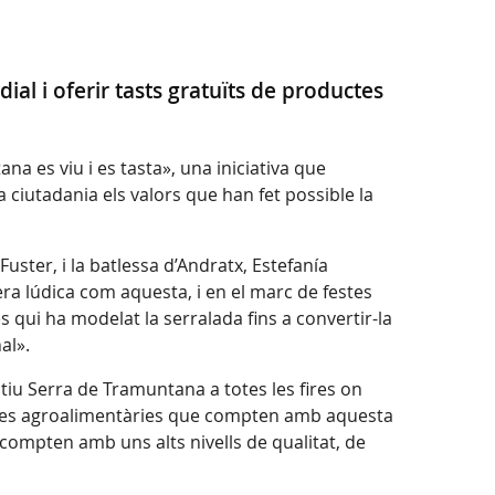
ial i oferir tasts gratuïts de productes
a es viu i es tasta», una iniciativa que
a ciutadania els valors que han fet possible la
uster, i la batlessa d’Andratx, Estefanía
ra lúdica com aquesta, i en el marc de festes
es qui ha modelat la serralada fins a convertir-la
nal».
tiu Serra de Tramuntana a totes les fires on
mpreses agroalimentàries que compten amb aquesta
 compten amb uns alts nivells de qualitat, de