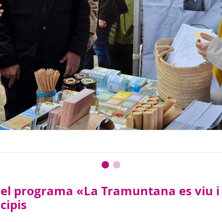
 el programa «La Tramuntana es viu i 
cipis