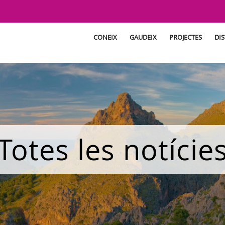
CONEIX
GAUDEIX
PROJECTES
DIS
Totes les notície