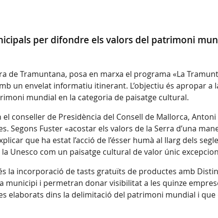
icipals per difondre els valors del patrimoni mund
erra de Tramuntana, posa en marxa el programa «La Tramuntan
mb un envelat informatiu itinerant. L’objectiu és apropar a l
rimoni mundial en la categoria de paisatge cultural.
 el conseller de Presidència del Consell de Mallorca, Antoni F
. Segons Fuster «acostar els valors de la Serra d’una mane
plicar que ha estat l’acció de l’ésser humà al llarg dels segl
er la Unesco com un paisatge cultural de valor únic excepcio
és la incorporació de tasts gratuïts de productes amb Distin
 cada municipi i permetran donar visibilitat a les quinze e
es elaborats dins la delimitació del patrimoni mundial i que