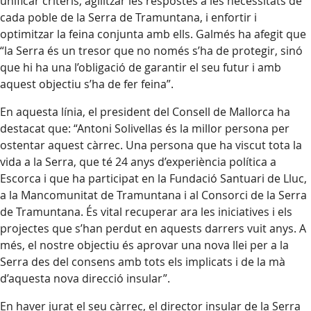
unificar criteris, agilitzar les respostes a les necessitats de
cada poble de la Serra de Tramuntana, i enfortir i
optimitzar la feina conjunta amb ells. Galmés ha afegit que
“la Serra és un tresor que no només s’ha de protegir, sinó
que hi ha una l’obligació de garantir el seu futur i amb
aquest objectiu s’ha de fer feina”.
En aquesta línia, el president del Consell de Mallorca ha
destacat que: “Antoni Solivellas és la millor persona per
ostentar aquest càrrec. Una persona que ha viscut tota la
vida a la Serra, que té 24 anys d’experiència política a
Escorca i que ha participat en la Fundació Santuari de Lluc,
a la Mancomunitat de Tramuntana i al Consorci de la Serra
de Tramuntana. És vital recuperar ara les iniciatives i els
projectes que s’han perdut en aquests darrers vuit anys. A
més, el nostre objectiu és aprovar una nova llei per a la
Serra des del consens amb tots els implicats i de la mà
d’aquesta nova direcció insular”.
En haver jurat el seu càrrec, el director insular de la Serra