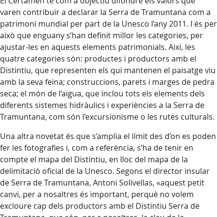
El Certamen té com a objectiu difondre els valors que
varen contribuir a declarar la Serra de Tramuntana com a
patrimoni mundial per part de la Unesco l’any 2011. I és per
això que enguany s’han definit millor les categories, per
ajustar-les en aquests elements patrimonials. Així, les
quatre categories són: productes i productors amb el
Distintiu, que representen els qui mantenen el paisatge viu
amb la seva feina; construccions, parets i marges de pedra
seca; el món de l’aigua, que inclou tots els elements dels
diferents sistemes hidràulics i experiències a la Serra de
Tramuntana, com són l’excursionisme o les rutes culturals.
Una altra novetat és que s’amplia el límit des d’on es poden
fer les fotografies i, com a referència, s’ha de tenir en
compte el mapa del Distintiu, en lloc del mapa de la
delimitació oficial de la Unesco. Segons el director insular
de Serra de Tramuntana, Antoni Solivellas, «aquest petit
canvi, per a nosaltres és important, perquè no volem
excloure cap dels productors amb el Distintiu Serra de