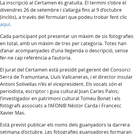
La inscripció al Certamen és gratuïta. El termini s’obre el
divendres 26 de setembre i s’allarga fins al 9 d’octubre
(inclòs), a través del formulari que podeu trobar fent clic
aquí
.
Cada participant pot presentar un màxim de sis fotografies
en total, amb un màxim de tres per categoria. Totes han
d’anar acompanyades d’una llegenda o descripció, sense
fer-ne cap referència a l’autoria.
El jurat del Certamen està presidit pel gerent del Consorci
Serra de Tramuntana, Lluís Vallcaneras, i el director insular
Antoni Solivellas n’és el vicepresident. Els vocals són el
periodista, escriptor i guia cultural Joan Carles Palos;
l’investigador en patrimoni cultural Tomeu Bonet i els
fotògrafs associats a l’AFONIB Néstor Carda i Francesc
Xavier Mas.
Està previst publicar els noms dels guanyadors la darrera
setmana d’octubre. Les fotografies guanyadores formaran