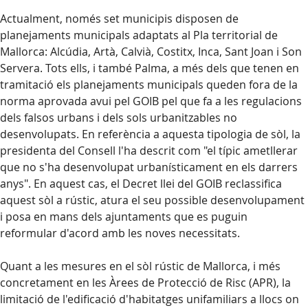
Actualment, només set municipis disposen de
planejaments municipals adaptats al Pla territorial de
Mallorca: Alcúdia, Artà, Calvià, Costitx, Inca, Sant Joan i Son
Servera. Tots ells, i també Palma, a més dels que tenen en
tramitació els planejaments municipals queden fora de la
norma aprovada avui pel GOIB pel que fa a les regulacions
dels falsos urbans i dels sols urbanitzables no
desenvolupats. En referència a aquesta tipologia de sòl, la
presidenta del Consell l'ha descrit com "el típic ametllerar
que no s'ha desenvolupat urbanísticament en els darrers
anys". En aquest cas, el Decret llei del GOIB reclassifica
aquest sòl a rústic, atura el seu possible desenvolupament
i posa en mans dels ajuntaments que es puguin
reformular d'acord amb les noves necessitats.
Quant a les mesures en el sòl rústic de Mallorca, i més
concretament en les Àrees de Protecció de Risc (APR), la
limitació de l'edificació d'habitatges unifamiliars a llocs on