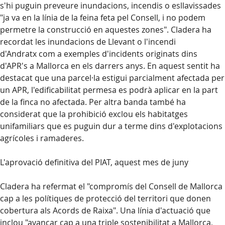
s'hi puguin preveure inundacions, incendis o esllavissades
"ja va en la línia de la feina feta pel Consell, i no podem
permetre la construcció en aquestes zones". Cladera ha
recordat les inundacions de Llevant o l'incendi
d'Andratx com a exemples d'incidents originats dins
d'APR's a Mallorca en els darrers anys. En aquest sentit ha
destacat que una parcel·la estigui parcialment afectada per
un APR, l'edificabilitat permesa es podrà aplicar en la part
de la finca no afectada. Per altra banda també ha
considerat que la prohibició exclou els habitatges
unifamiliars que es puguin dur a terme dins d'explotacions
agrícoles i ramaderes.
L'aprovació definitiva del PIAT, aquest mes de juny
Cladera ha refermat el "compromís del Consell de Mallorca
cap a les polítiques de protecció del territori que donen
cobertura als Acords de Raixa". Una línia d'actuació que
inclou "avançar cap a una triple sostenibilitat a Mallorca,