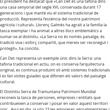
El president ha destacat que «Can Det és una tafona dins
una casa senyorial del segle XVI, conservada durant 17
generacions i que manté viu el sistema tradicional de
producció. Representa l’essència del nostre patrimoni
agrícola i cultural». Llorenç Galmés ha agraït a la família la
tasca exemplar i ha animat a altres llocs emblemàtics a
sumar-se al distintiu. «La Serra no és només paisatge, és
tradició viva i esforç compartit, que mereix ser reconegut i
protegit», ha conclòs.
Can Det representa un exemple únic dins la Serra: una
tafona tradicional en actiu, on es conserva l’arquitectura
original, es continua produint oli amb sistemes tradicionals
i es fan visites guiades que difonen els valors del paisatge
cultural.
El Distintiu Serra de Tramuntana Patrimoni Mundial
reconeix la tasca de persones, empreses i entitats que
contribueixen a conservar i posar en valor aquest territori
únic. Avui en dia, ja són 23 les empreses agroalimentàries i