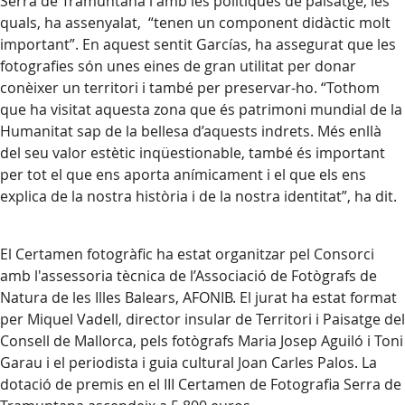
Serra de Tramuntana i amb les polítiques de paisatge, les
quals, ha assenyalat, “tenen un component didàctic molt
important”. En aquest sentit Garcías, ha assegurat que les
fotografies són unes eines de gran utilitat per donar
conèixer un territori i també per preservar-ho. “Tothom
que ha visitat aquesta zona que és patrimoni mundial de la
Humanitat sap de la bellesa d’aquests indrets. Més enllà
del seu valor estètic inqüestionable, també és important
per tot el que ens aporta anímicament i el que els ens
explica de la nostra història i de la nostra identitat”, ha dit.
El Certamen fotogràfic ha estat organitzar pel Consorci
amb l'assessoria tècnica de l’Associació de Fotògrafs de
Natura de les Illes Balears, AFONIB. El jurat ha estat format
per Miquel Vadell, director insular de Territori i Paisatge del
Consell de Mallorca, pels fotògrafs Maria Josep Aguiló i Toni
Garau i el periodista i guia cultural Joan Carles Palos. La
dotació de premis en el III Certamen de Fotografia Serra de