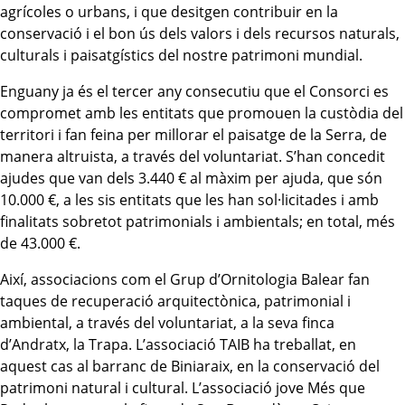
agrícoles o urbans, i que desitgen contribuir
en la
conservació i el bon ús dels valors i
d
els recursos naturals,
culturals i paisatgístics del nostre
p
atrimoni
m
undial.
Enguany ja és el tercer any consecutiu que el Consorci es
compromet amb les entitats que promouen la custòdia del
territori i fan feina per millora
r
el paisatge de la Serra, de
manera altruista,
a través del voluntariat
. S’han concedit
ajudes que van dels 3.440
€
al màxim per ajuda, que són
10.000
€
,
a les sis entitats que les han sol·licitades i amb
finalitats sobretot patrimonials i ambientals;
e
n total, més
de 43.000
€.
Així, associacions com el Grup d’Ornitologia Balear
fa
n
taques de recuperació arquitectònica, patrimonial i
ambiental, a través de
l
voluntari
at,
a
la seva finca
d’Andratx, la Trapa.
L’associació TAIB ha treballat, en
aquest cas
a
l barranc de Biniaraix, en la conservació del
patrimoni natural i cultural.
L’associació jove Més que