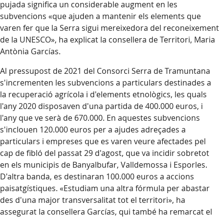
pujada significa un considerable augment en les
subvencions «que ajuden a mantenir els elements que
varen fer que la Serra sigui mereixedora del reconeixement
de la UNESCO», ha explicat la consellera de Territori, Maria
Antònia Garcías.
Al pressupost de 2021 del Consorci Serra de Tramuntana
s'incrementen les subvencions a particulars destinades a
la recuperació agrícola i d'elements etnològics, les quals
l'any 2020 disposaven d'una partida de 400.000 euros, i
l'any que ve serà de 670.000. En aquestes subvencions
s'inclouen 120.000 euros per a ajudes adreçades a
particulars i empreses que es varen veure afectades pel
cap de fibló del passat 29 d'agost, que va incidir sobretot
en els municipis de Banyalbufar, Valldemossa i Esporles.
D'altra banda, es destinaran 100.000 euros a accions
paisatgístiques. «Estudiam una altra fórmula per abastar
des d'una major transversalitat tot el territori», ha
assegurat la consellera Garcías, qui també ha remarcat el