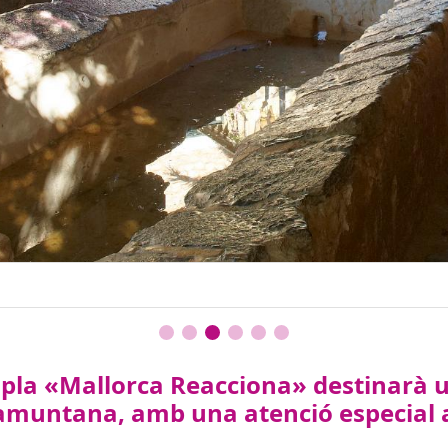
l pla «Mallorca Reacciona» destinarà u
amuntana, amb una atenció especial al