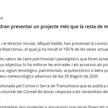
sa
dran presentar un projecte més que la resta de mu
s i el director insular, Miquel Vadell, han presentat la conv
eacciona», el qual ja ha iniciat el 100 % de les seves actua
 valors de caire patrimonial i paisatgístics que foren esse
s objectius hi ha millorar les entrades i els accessos als p
ica, siguin etnològics, patrimonials, arquitectònics o béns p
òmens meteorològics adversos de dia 29 d’agost de 2020.
estionada pel Consorci Serra de Tramuntana que es publica 
voluntat del Consell de donar resposta a les necessitats deriv
.
presentar dos projectes o actuacions que seran finançats pe