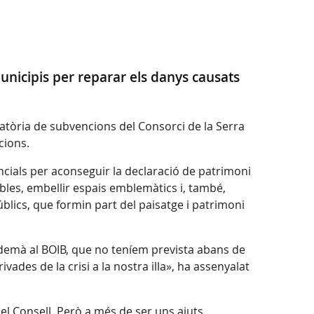
nicipis per reparar els danys causats
ocatòria de subvencions del Consorci de la Serra
cions.
ncials per aconseguir la declaració de patrimoni
obles, embellir espais emblemàtics i, també,
úblics, que formin part del paisatge i patrimoni
demà al BOIB, que no teníem prevista abans de
ades de la crisi a la nostra illa», ha assenyalat
l Consell. Però a més de ser uns ajuts