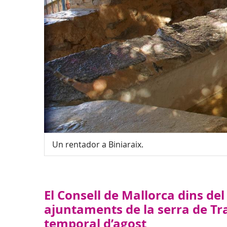
Un rentador a Biniaraix.
El Consell de Mallorca dins de
ajuntaments de la serra de Tr
temporal d’agost