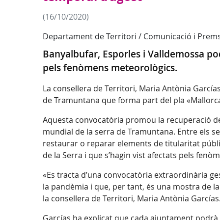
(16/10/2020)
Departament de Territori / Comunicació i Prem
Banyalbufar, Esporles i Valldemossa po
pels fenòmens meteorològics.
La consellera de Territori, Maria Antònia García
de Tramuntana que forma part del pla «Mallorca R
Aquesta convocatòria promou la recuperació dels
mundial de la serra de Tramuntana. Entre els seu
restaurar o reparar elements de titularitat públ
de la Serra i que s’hagin vist afectats pels fen
«Es tracta d’una convocatòria extraordinària g
la pandèmia i que, per tant, és una mostra de la 
la consellera de Territori, Maria Antònia Garcías
Garcías ha explicat que cada ajuntament podrà 