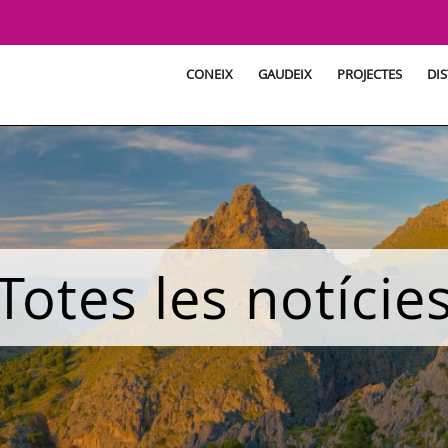
CONEIX
GAUDEIX
PROJECTES
DIS
Totes les notície