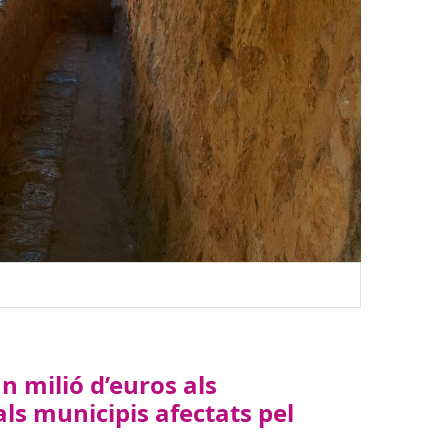
Sóller.
n milió d’euros als
s municipis afectats pel