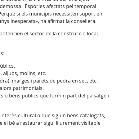
lldemossa i Esporles afectats pel temporal
Perquè si els municipis necessiten suport en
ys inesperats», ha afirmat la consellera.
tencien el sector de la construcció local,
s:
úblics.
 aljubs, molins, etc.
ra), marges i parets de pedra en sec, etc.
alors patrimonials.
cs o béns públics que formin part del paisatge i
nterès cultural o que siguin béns catalogats,
 el bé a restaurar sigui lliurement visitable