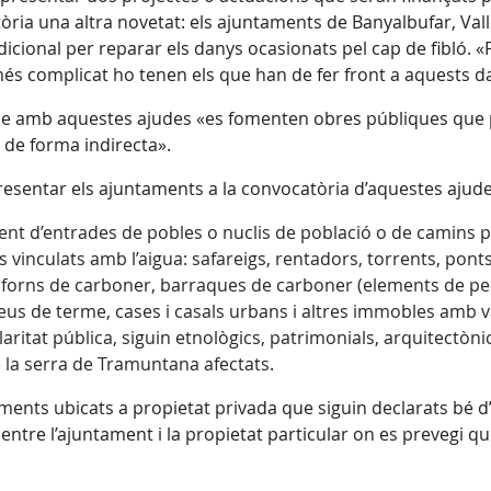
tòria una altra novetat: els ajuntaments de Banyalbufar, Va
icional per reparar els danys ocasionats pel cap de fibló. «
s complicat ho tenen els que han de fer front a aquests dan
ue amb aquestes ajudes «es fomenten obres públiques que po
c, de forma indirecta».
esentar els ajuntaments a la convocatòria d’aquestes ajude
ent d’entrades de pobles o nuclis de població o de camins p
vinculats amb l’aigua: safareigs, rentadors, torrents, ponts,
 forns de carboner, barraques de carboner (elements de ped
eus de terme, cases i casals urbans i altres immobles amb v
aritat pública, siguin etnològics, patrimonials, arquitectòni
 la serra de Tramuntana afectats.
nts ubicats a propietat privada que siguin declarats bé d’i
tre l’ajuntament i la propietat particular on es prevegi que