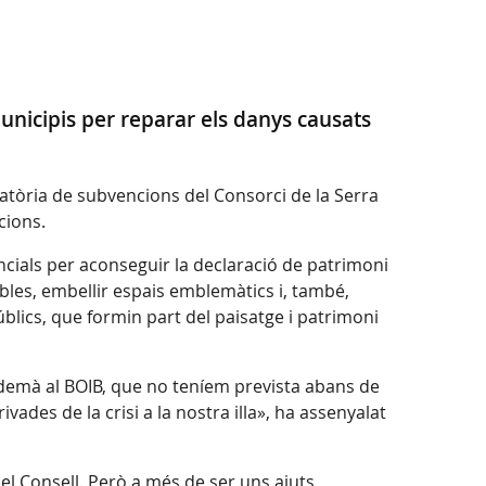
nicipis per reparar els danys causats
ocatòria de subvencions del Consorci de la Serra
cions.
ncials per aconseguir la declaració de patrimoni
obles, embellir espais emblemàtics i, també,
úblics, que formin part del paisatge i patrimoni
demà al BOIB, que no teníem prevista abans de
ades de la crisi a la nostra illa», ha assenyalat
l Consell. Però a més de ser uns ajuts