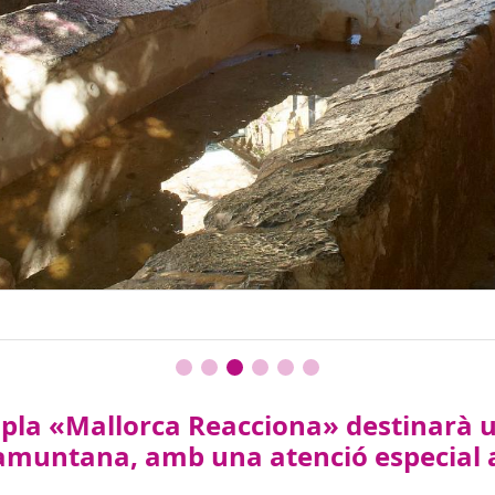
l pla «Mallorca Reacciona» destinarà u
amuntana, amb una atenció especial al