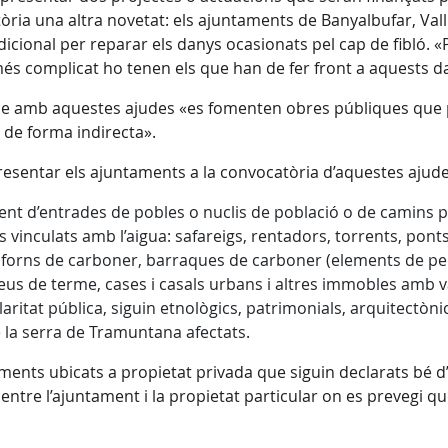
tòria una altra novetat: els ajuntaments de Banyalbufar, Va
icional per reparar els danys ocasionats pel cap de fibló. «
s complicat ho tenen els que han de fer front a aquests dan
ue amb aquestes ajudes «es fomenten obres públiques que po
c, de forma indirecta».
esentar els ajuntaments a la convocatòria d’aquestes ajude
ent d’entrades de pobles o nuclis de població o de camins p
vinculats amb l’aigua: safareigs, rentadors, torrents, ponts,
 forns de carboner, barraques de carboner (elements de ped
eus de terme, cases i casals urbans i altres immobles amb v
aritat pública, siguin etnològics, patrimonials, arquitectòni
 la serra de Tramuntana afectats.
nts ubicats a propietat privada que siguin declarats bé d’i
tre l’ajuntament i la propietat particular on es prevegi que