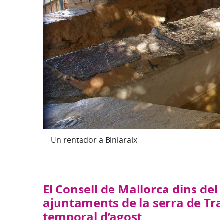
Un rentador a Biniaraix.
El Consell de Mallorca dins de
ajuntaments de la serra de Tr
temporal d’agost