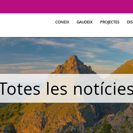
CONEIX
GAUDEIX
PROJECTES
DIS
Totes les notície