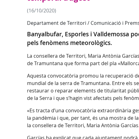
(16/10/2020)
Departament de Territori / Comunicació i Prem
Banyalbufar, Esporles i Valldemossa po
pels fenòmens meteorològics.
La consellera de Territori, Maria Antònia García
de Tramuntana que forma part del pla «Mallorca R
Aquesta convocatòria promou la recuperació dels
mundial de la serra de Tramuntana. Entre els seu
restaurar o reparar elements de titularitat públ
de la Serra i que s’hagin vist afectats pels fen
«Es tracta d’una convocatòria extraordinària g
la pandèmia i que, per tant, és una mostra de la 
la consellera de Territori, Maria Antònia Garcías
Garcías ha explicat que cada ajuntament podrà 