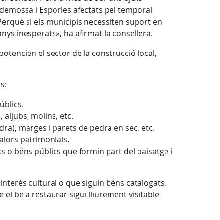
lldemossa i Esporles afectats pel temporal
Perquè si els municipis necessiten suport en
ys inesperats», ha afirmat la consellera.
tencien el sector de la construcció local,
s:
úblics.
 aljubs, molins, etc.
ra), marges i parets de pedra en sec, etc.
alors patrimonials.
cs o béns públics que formin part del paisatge i
nterès cultural o que siguin béns catalogats,
 el bé a restaurar sigui lliurement visitable