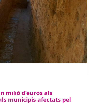
Sóller.
n milió d’euros als
s municipis afectats pel