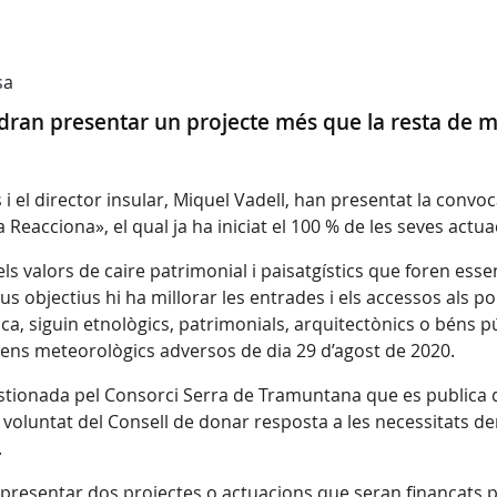
sa
dran presentar un projecte més que la resta de mu
s i el director insular, Miquel Vadell, han presentat la conv
eacciona», el qual ja ha iniciat el 100 % de les seves actua
 valors de caire patrimonial i paisatgístics que foren esse
s objectius hi ha millorar les entrades i els accessos als p
ica, siguin etnològics, patrimonials, arquitectònics o béns p
òmens meteorològics adversos de dia 29 d’agost de 2020.
estionada pel Consorci Serra de Tramuntana que es publica 
voluntat del Consell de donar resposta a les necessitats deriv
.
presentar dos projectes o actuacions que seran finançats pe