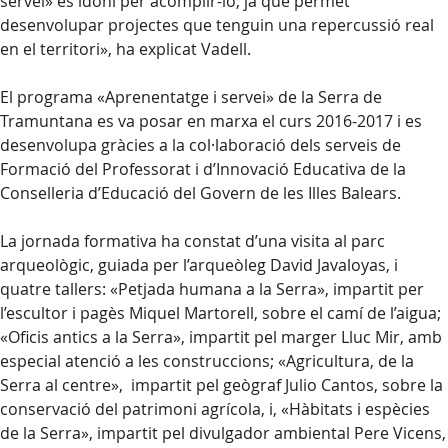
servei» és idoni per acomplir-lo, ja que permet
desenvolupar projectes que tenguin una repercussió real
en el territori», ha explicat Vadell.
El programa «Aprenentatge i servei» de la Serra de
Tramuntana es va posar en marxa el curs 2016-2017 i es
desenvolupa gràcies a la col·laboració dels serveis de
Formació del Professorat i d’Innovació Educativa de la
Conselleria d’Educació del Govern de les Illes Balears.
La jornada formativa ha constat d’una visita al parc
arqueològic, guiada per l’arqueòleg David Javaloyas, i
quatre tallers: «Petjada humana a la Serra», impartit per
l’escultor i pagès Miquel Martorell, sobre el camí de l’aigua;
«Oficis antics a la Serra», impartit pel marger Lluc Mir, amb
especial atenció a les construccions; «Agricultura, de la
Serra al centre», impartit pel geògraf Julio Cantos, sobre la
conservació del patrimoni agrícola, i, «Hàbitats i espècies
de la Serra», impartit pel divulgador ambiental Pere Vicens,